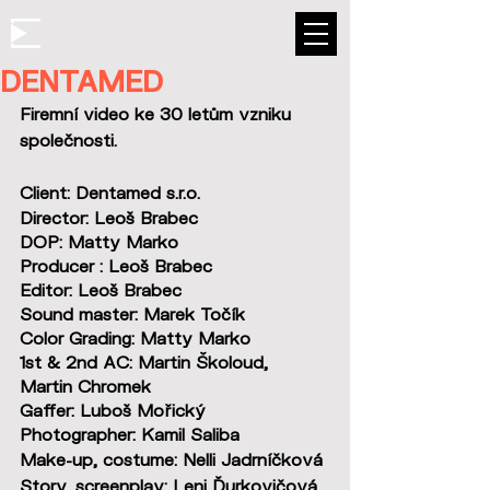
DENTAMED
Firemní video ke 30 letům vzniku 
společnosti.
Client: Dentamed s.r.o.
Director: Leoš Brabec
DOP: Matty Marko
Producer : Leoš Brabec
Editor: Leoš Brabec
Sound master: Marek Točík
Color Grading: Matty Marko
1st & 2nd AC: Martin Školoud, 
Martin Chromek
Gaffer: Luboš Mořický
Photographer: Kamil Saliba
Make-up, costume: Nelli Jadrníčková
Story, screenplay: Leni Ďurkovičová