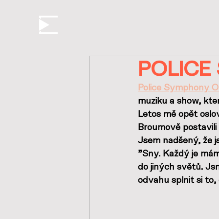
POLICE
Police Symphony O
muziku a show, kte
Letos mě opět oslovil
Broumově postavili š
Jsem nadšený, že js
"Sny. Každý je máme
do jiných světů. J
odvahu splnit si to,