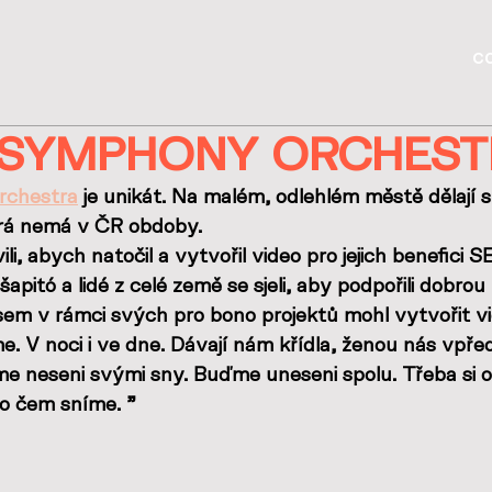
c
 SYMPHONY ORCHEST
rchestra
 je unikát. Na malém, odlehlém městě dělají 
rá nemá v ČR obdoby.
i, abych natočil a vytvořil video pro jejich benefici SE
apitó a lidé z celé země se sjeli, aby podpořili dobrou
em v rámci svých pro bono projektů mohl vytvořit vid
. V noci i ve dne. Dávají nám křídla, ženou nás vpřed
sme neseni svými sny. Buďme uneseni spolu. Třeba si
 o čem sníme. "