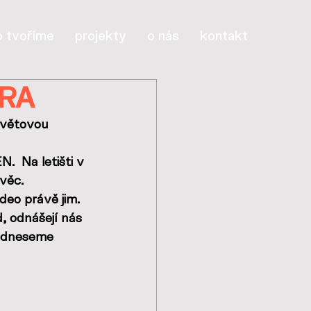
o tvoříme
projekty
o nás
kontakt
RA
světovou 
N.  Na letišti v 
 věc.
eo právě jim. 
, odnášejí nás 
 odneseme 